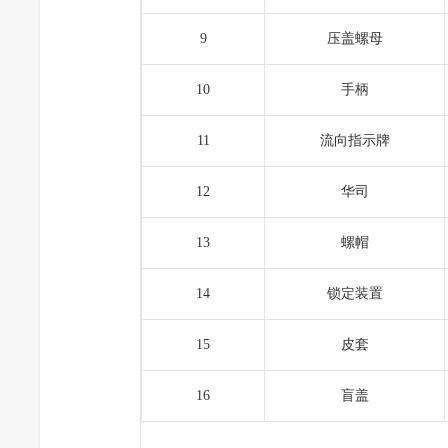
9
压盖螺母
10
手柄
11
流向指示牌
12
华司
13
螺帽
14
锁定装置
15
皮套
16
盲盖