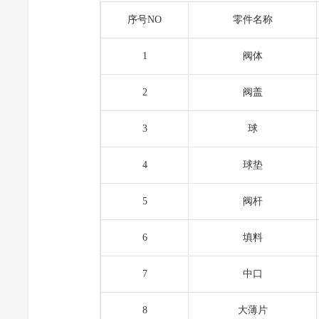
序号NO
零件名称
1
阀体
2
阀盖
3
球
4
球垫
5
阀杆
6
填料
7
中口
8
大薄片