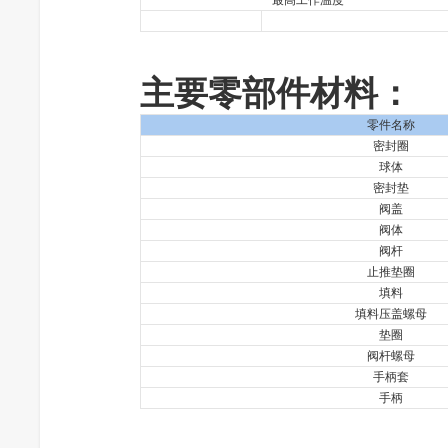
最高工作温度
主要零部件材料：
零件名称
密封圈
球体
密封垫
阀盖
阀体
阀杆
止推垫圈
填料
填料压盖螺母
垫圈
阀杆螺母
手柄套
手柄