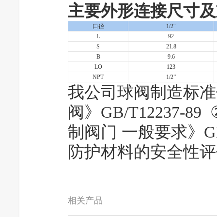
主要外形连接尺寸及
口径
1/2″
L
92
S
21.8
B
9.6
LO
123
NPT
1/2”
我公司球阀制造标准
阀》GB/T12237-8
制阀门 一般要求》GB
防护材料的安全性评价标准
相关产品